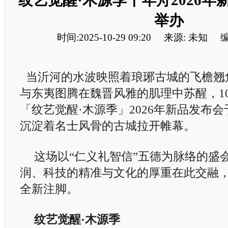
纹艺觉醒·木源季千年舟2026年
举办
时间:2025-10-29 09:20
来源: 未知
编
当沂河的水波映照着琅琊古城的飞檐翘
与东夷图腾在魏晋风雅的肌理中苏醒，10
「纹艺觉醒·木源季」2026年新品发布会
沉淀着名士风骨的古城拉开帷幕。
这场以“仁义礼智信”五德为脉络的盛
润、科技的精准与文化的厚重在此交融
全新注脚。
纹艺觉醒·木源季