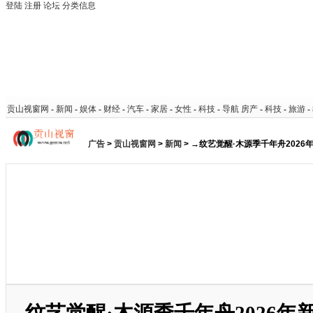
登陆
注册
论坛
分类信息
贡山视窗网
-
新闻
-
娱体
-
财经
-
汽车
-
家居
-
女性
-
科技
-
导航
房产
-
科技
-
旅游
-
广告
>
贡山视窗网
>
新闻
> →纹艺觉醒·木源季千年舟202