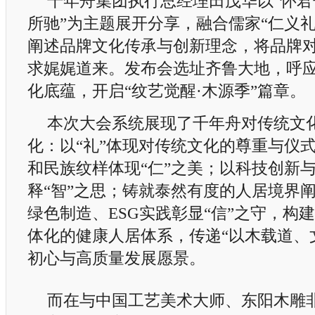
千年舟集团执行总经理田茂华以“怀
所驰”为主题展开分享，融合儒家“仁义
阐述品牌文化传承与创新理念，将品牌
求娓娓道来。发布会选址齐鲁大地，呼应
化底蕴，开启“纹艺觉醒·木源季”篇章。
本次大会系统展现了千年舟对传统文
化：以“礼”体现对传统文化的尊重与仪
和民族纹样体现“仁”之美；以科技创新
释“智”之思；铸就泰然有度的人居境界阐
绿色制造、ESG实践彰显“信”之守，构建
体化的健康人居体系，传递“以木载道、
初心与高质量发展愿景。
而在与中国工艺美术大师、东阳木雕