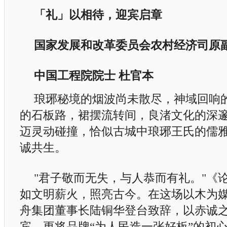
「礼」以相待，迎宾启章
国家发展和改革委员会农村经济司原
中国工程院院士
杜官本
琅琊秘境的烟波尚未散尽，神域回响
的石板路，裙摆流转间，良渚文化的深
迈灵动碰撞，恰似古城中琅琊王氏的儒
诚共生。
"君子敬而无失，与人恭而有礼。"《论
如文明薪火，照亮古今。在这场以木为
舟集团董事长陆铜华登台致辞，以赤诚
宾，更将品牌“为人民造一张好板”的初