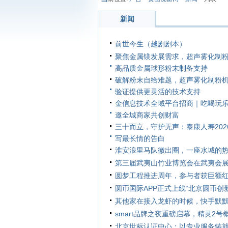
新闻
前世今生（越剧剧本）
聚焦金属镁发展需求，超声雾化制粉
高品质金属球形粉末制备支持
破解粉末自给难题，超声雾化制粉
验证提供更灵活的技术支持
金信息技术全域平台招商｜吃喝玩乐
邀全城商家共创财富
三十而立，守护无声：泰康人寿202
写最长情的告白
淮安浪里马队徽出圈，一座水城的
第三届武夷山竹业博览会在武夷会
圆梦工程推进周年，参与者获巨额
圆币国际APP正式上线“北京圆币
其他家在接入龙虾的时候，快手默
smart品牌之夜重磅启幕，精灵2
北京世标认证中心：以专业服务铸