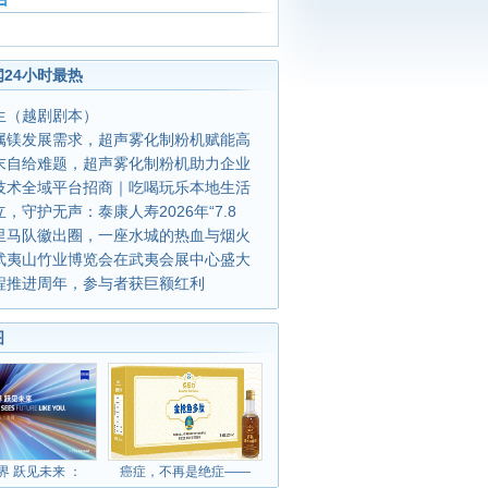
24小时最热
生（越剧剧本）
属镁发展需求，超声雾化制粉机赋能高
末自给难题，超声雾化制粉机助力企业
技术全域平台招商｜吃喝玩乐本地生活
，守护无声：泰康人寿2026年“7.8
里马队徽出圈，一座水城的热血与烟火
武夷山竹业博览会在武夷会展中心盛大
程推进周年，参与者获巨额红利
图
界 跃见未来 ：
癌症，不再是绝症——