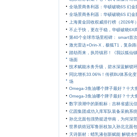
全场景商务利器：华硕破晓6S 幻
全场景商务利器：华硕破晓6S 幻
上海黄金回收权威排行榜（2026年
不止于快，更在于稳，华硕破晓6X
第40个全球市场里程碑： smar
激光雷达+Orin-X，极狐T1，复
踏劫而来，执符镇邪！《我以狐仙镇
场面
技术赋能水务升级，碧水深蓝解锁
同比增长33.06%！传祺BU体系
场
Omega-3鱼油哪个牌子最好？十
Omega-3鱼油哪个牌子最好？十
数字浪潮中的新航标：吉林省盛沅
亿固集团成功入库军队装备采购系
孙北北面包强势挺进华南，为何深
世界烘焙冠军鲁胚枝加入孙北北面
天诗新材：蜡乳液创新赋能 解锁水