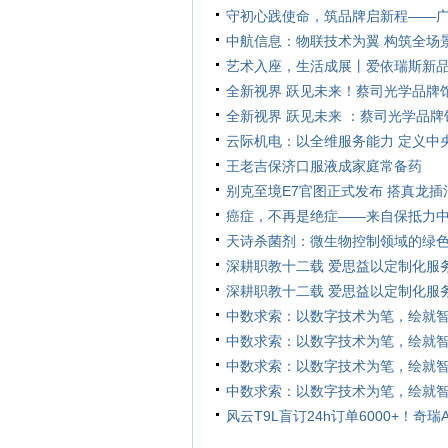
守初心践使命，筑品牌启新程——
中航信息：物联技术为翼 构筑全场
艺术入座，生活成展丨爱依瑞斯新
全新视界 跃见未来！蔡司光学品牌
全新视界 跃见未来 ：蔡司光学品牌
云际机电：以全维服务能力 定义中
王老吉保济口服液成家庭常备药
别克至境E7官图正式发布 搭真龙插
癌症，不再是绝症——来自保抵力
天诗杀菌剂：微生物控制领域的绿
深耕职教十二载 爱思益以定制化服
深耕职教十二载 爱思益以定制化服
中数求索：以数字技术为笔，绘就
中数求索：以数字技术为笔，绘就
中数求索：以数字技术为笔，绘就
中数求索：以数字技术为笔，绘就
风云T9L盲订24h订单6000+！奇