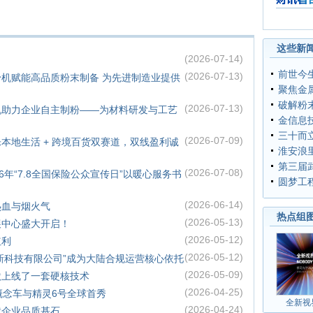
财讯看台
这些新闻
(2026-07-14)
前世今
(2026-07-13)
机赋能高品质粉末制备 为先进制造业提供
聚焦金
破解粉
(2026-07-13)
机助力企业自主制粉——为材料研发与工艺
金信息
三十而立
(2026-07-09)
本地生活 + 跨境百货双赛道，双线盈利诚
淮安浪
第三届
(2026-07-08)
6年“7.8全国保险公众宣传日”以暖心服务书
圆梦工
(2026-06-14)
热血与烟火气
热点组
(2026-05-13)
展中心盛大开启！
(2026-05-12)
红利
(2026-05-12)
创新科技有限公司”成为大陆合规运营核心依托
(2026-05-09)
默上线了一套硬核技术
(2026-04-25)
号概念车与精灵6号全球首秀
全新视
(2026-04-24)
就企业品质基石