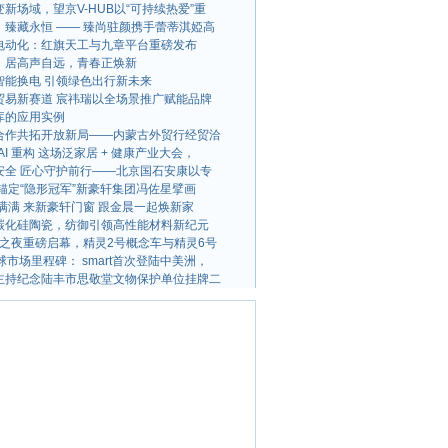
新场域，望京V-HUB以“可持续热爱”重
，臻藏永恒 —— 臻尚驻颜携手蕾蒂淇婭高
电动化：红旗天工与九章平台重磅发布
：居高声自远，青春正焕新
智能换电 引领绿色出行新未来
贸易新赛道 宸祎瑞以全场景推广赋能品牌
库的应用实例
合作共拓开放新局——内蒙古外贸行经贸洽
AI 重构 这场泛家居 + 健康产业大会，
安全 匠心守护前行——北京国石安康以专
锚定“隐形冠军”新豪轩集团冯佐星擘画
满满 来新豪轩门窗 跟金晨一起焕新家
碳化硅陶瓷，纺御引领高性能材料新纪元
品牌之夜重磅启幕，精灵2号概念车与精灵6号
球市场里程碑： smart首次登陆中美洲，
主持纪念陆丰市思敬堂文物保护单位挂牌二