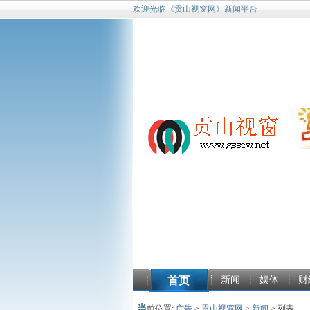
欢迎光临《贡山视窗网》新闻平台
首页
新闻
娱体
财
当
前位置:
广告
>
贡山视窗网
>
新闻
> 列表