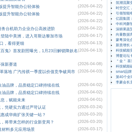
筑潮流聚变
(2026-04-22)
金版提升智能办公轻体验
时空交汇
(2026-04-22)
引领智能
金版提升智能办公轻体验
亿固集团
(2026-04-22)
）
中科鸿磐
(2026-04-22)
商务台机助力企业办公高效进阶
深耕果蔬
向量数据
(2026-04-17)
t首次登陆中美洲，进入哥斯达黎加市场
蒙粤深化
(2026-04-13)
杂路口，看得更细
新质增长·
(2026-04-13)
百鬼》首发剧照曝光，1月23日解锁降妖名
科技赋能
博鳌论坛 
＂金＂ 喜
(2026-04-08)
环保新赛道
科技赋能
(2026-04-03)
化变革落地 广汽传祺一季度以价值竞争破局市
smart
第40个全
李豪会长
(2026-04-02)
大鱼油品牌，品质稳定口碑持续在线
(2026-04-02)
大鱼油品牌，品质稳定口碑持续在线
(2026-04-01)
信息，赋能未来
(2026-03-24)
统，凭硬实力通过严苛认证
(2026-03-20)
莞惠成华南扩张关键一站？
(2026-03-20)
包，将带来怎样的行业新变局？
(2026-03-17)
性材料多元应用场景