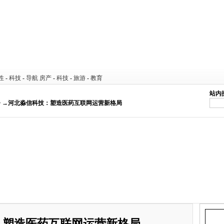
性
-
科技
-
导航
房产
-
科技
-
旅游
-
教育
站内
> →河北淼信科技：塑造医药互联网运营新格局
：塑造医药互联网运营新格局