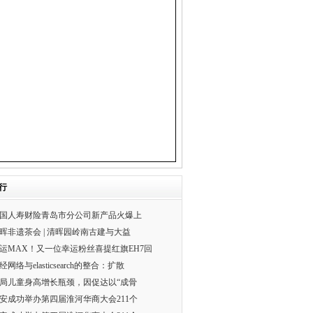
行
国人寿财险青岛市分公司新产品火爆上
晖非遗茶会 | 清晖园岭南古建与大益
运MAX！又一位幸运粉丝喜提红旗EH7回
经网络与elasticsearch的整合：扩散
局儿童身高增长瓶颈，因促达以“成骨
安成功举办第四届淮河华商大会211个