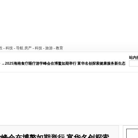
性
-
科技
-
导航
房产
-
科技
-
旅游
-
教育
站内
> →2025海南食疗睡疗游学峰会在博鳌如期举行 富华名创探索健康服务新生态
游学峰会在博鳌如期举行 富华名创探索