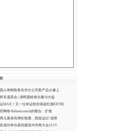
行
国人寿财险青岛市分公司新产品火爆上
晖非遗茶会 | 清晖园岭南古建与大益
运MAX！又一位幸运粉丝喜提红旗EH7回
经网络与elasticsearch的整合：扩散
局儿童身高增长瓶颈，因促达以“成骨
安成功举办第四届淮河华商大会211个