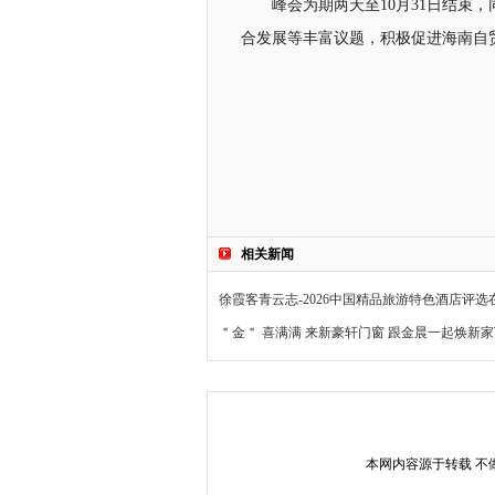
峰会为期两天至10月31日结束
合发展等丰富议题，积极促进海南自
相关新闻
徐霞客青云志-2026中国精品旅游特色酒店评选
＂金＂ 喜满满 来新豪轩门窗 跟金晨一起焕新家
本网内容源于转载 不