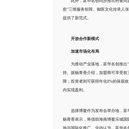
此外，富华名创同步推出药食同
愈”三维服务矩阵。御医文化传承人
提供了新范式。
开放合作新模式
加速市场化布局
为推动产业落地，富华名创推出
持。据杨青香介绍，加盟商可享受前
障；投资者则可获得年化8%的保底收
内实现盈利。
选择博鳌作为发布会举办地，富
杨青香表示，将借助海南博鳌乐城国
地与国际化推广。业内认为，富华名创