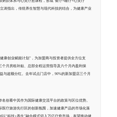
源粥饮体系与心灵疗愈课程，形成“食疗+睡疗+心灵疗
张立涛指出，传统养生智慧与现代科技的结合，为健康产业
“健康创业赋能计划”，为加盟商与投资者提供全方位支
三个月房租补贴、总部全程运营指导及六个月内盈利保
益与超额分红。去年试点门店中，90%的新加盟店三个月
华名创看中其作为国际健康交流平台的政策与区位优势。
际医疗旅游先行区的创新氛围，加速健康产品的市场化落
以“科技+养生”融合模式切入万亿疗愈市场，有望推动健